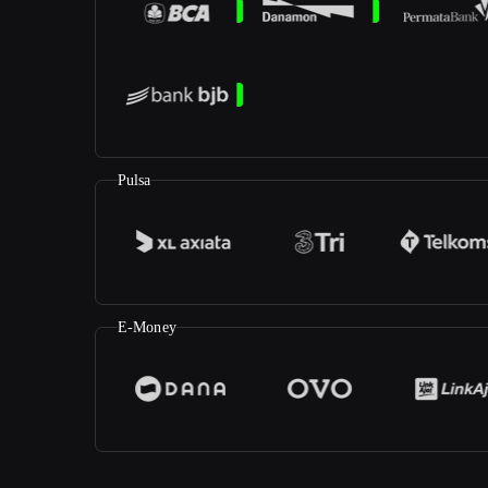
Pulsa
E-Money