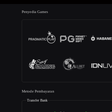
Penyedia Games
Metode Pembayaran
Transfer Bank