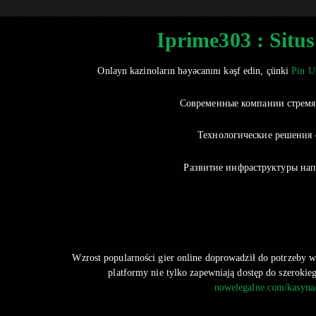
Iprime303 : Sit
Onlayn kazinoların həyəcanını kəşf edin, çünki
Pin U
Современные компании стремят
Технологические решения 
Развитие инфраструктуры нап
Wzrost popularności gier online doprowadził do potrzeby w
platformy nie tylko zapewniają dostęp do szerokie
nowelegalne.com/kasyna/