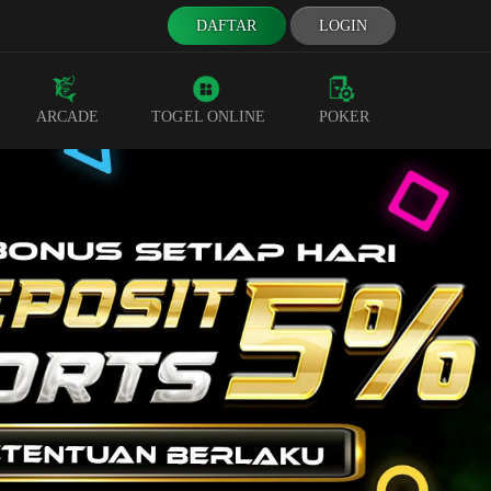
DAFTAR
LOGIN
ARCADE
TOGEL ONLINE
POKER