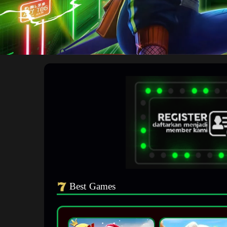
Best Games