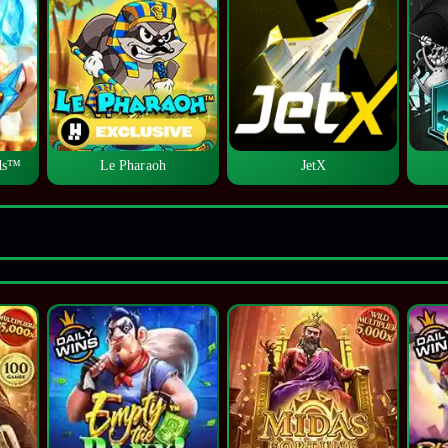
lds™
Le Pharaoh
JetX