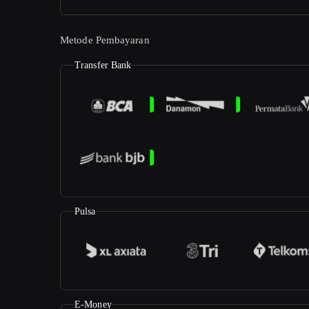
Metode Pembayaran
Transfer Bank
Pulsa
E-Money