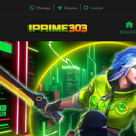
Whatsapp
Telegram
Livechat
BERAN