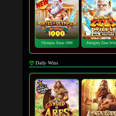
Olympus Xmas 1000
Almighty Zeus Wi
Daily Wins