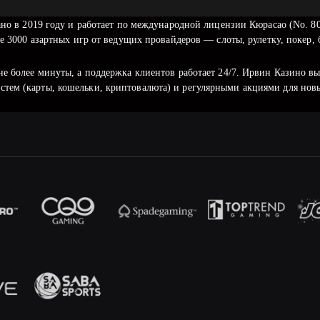
но в 2019 году и работает по международной лицензии Кюрасао (No. 80
е 3000 азартных игр от ведущих провайдеров — слоты, рулетку, покер, б
 не более минуты, а поддержка клиентов работает 24/7. Ирвин Казино
тем (карты, кошельки, криптовалюта) и регулярными акциями для нов