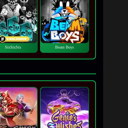
SixSixSix
Beam Boys